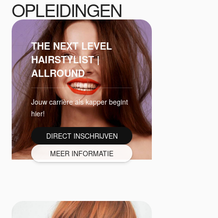
OPLEIDINGEN
THE NEXT LEVEL
HAIRSTYLIST |
ALLROUND
Jouw carrière als kapper begint
hier!
DIRECT INSCHRIJVEN
MEER INFORMATIE