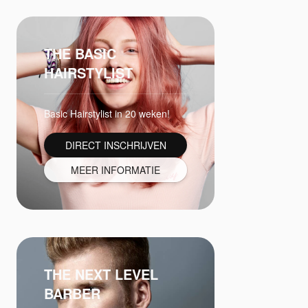
THE BASIC
HAIRSTYLIST
Basic Hairstylist in 20 weken!
DIRECT INSCHRIJVEN
MEER INFORMATIE
THE NEXT LEVEL
BARBER