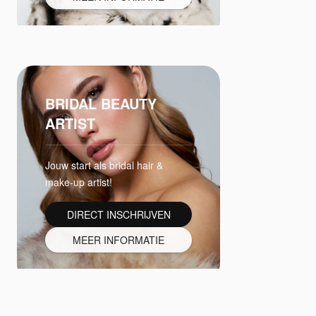
BRIDAL BEAUTY
ARTIST
Jouw start als bridal hair &
make-up artist!
DIRECT INSCHRIJVEN
MEER INFORMATIE