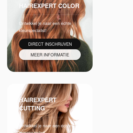
HAIREXPERT COLOR
Ontwikkel je naar een échte
kleurspecialist!
DIRECT INSCHRIJVEN
MEER INFORMATIE
HAIREXPERT
CUTTING
Ontwikkel je naar een échte
knipspecialist!