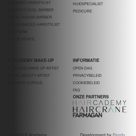
THE BASIC HAIRSTYLIST
HUIDSPECIALIST
THE NEXT LEVEL BARBER
PEDICURE
THE ALLROUND BARBER
THE ADVANCED HAIRSTYLIST
MEN PERM
COLOR ADVICE
B ACADEMY MAKE-UP
INFORMATIE
ALLROUND MAKE-UP ARTIST
OPEN DAG
BRIDAL BEAUTY ARTIST
PRIVACYBELEID
EYELINER CURSUS
COOKIEBELEID
FAQ
ONZE PARTNERS
© 2026 B Academy.
Development by
Pendo
.