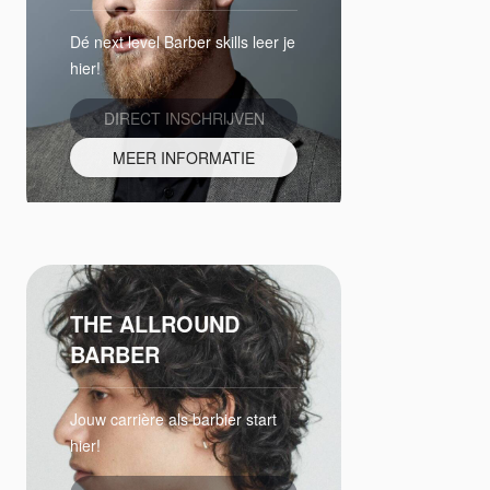
Dé next level Barber skills leer je
hier!
DIRECT INSCHRIJVEN
MEER INFORMATIE
THE ALLROUND
BARBER
Jouw carrière als barbier start
hier!